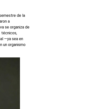
 semestre de la
aron a
iva se organiza de
 técnicos,
nal —ya sea en
 en un organismo