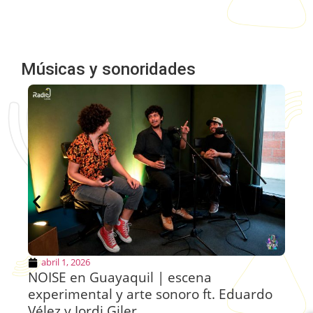
Músicas y sonoridades
abril 1, 2026
NOISE en Guayaquil | escena
Ca
experimental y arte sonoro ft. Eduardo
Vélez y Jordi Giler