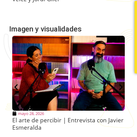
Imagen y visualidades
mayo 28, 2026
El arte de percibir | Entrevista con Javier
Fe
Esmeralda
C
M