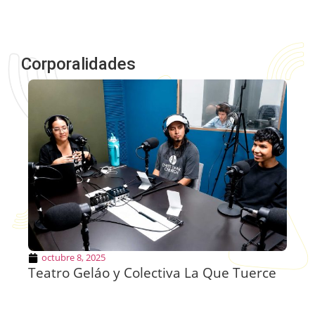
Corporalidades
octubre 8, 2025
Teatro Geláo y Colectiva La Que Tuerce
Ni
no